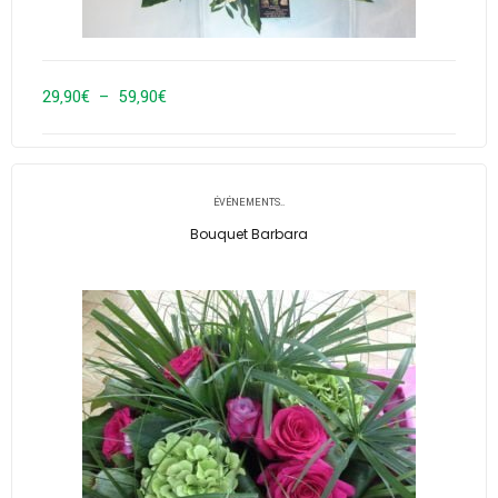
Plage
29,90
€
–
59,90
€
de
prix :
29,90€
ÉVÉNEMENTS..
à
Bouquet Barbara
59,90€