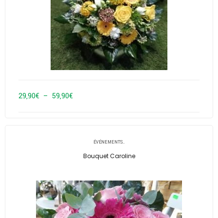
Plage
29,90
€
–
59,90
€
de
prix :
29,90€
ÉVÉNEMENTS..
à
Bouquet Caroline
59,90€