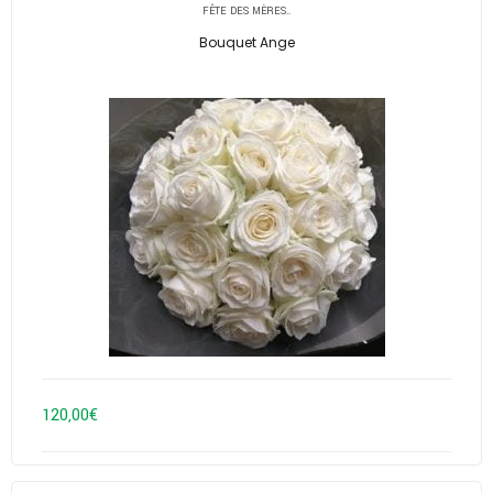
42,50€
FÊTE DES MÈRES..
à
Bouquet Ange
79,90€
120,00
€