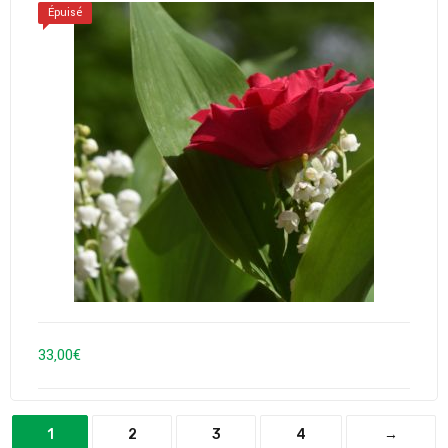
Épuisé
33,00
€
1
2
3
4
→