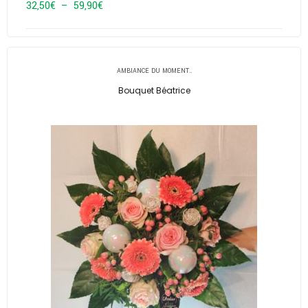
Plage
32,50
€
–
59,90
€
de
prix :
32,50€
AMBIANCE DU MOMENT..
à
Bouquet Béatrice
59,90€