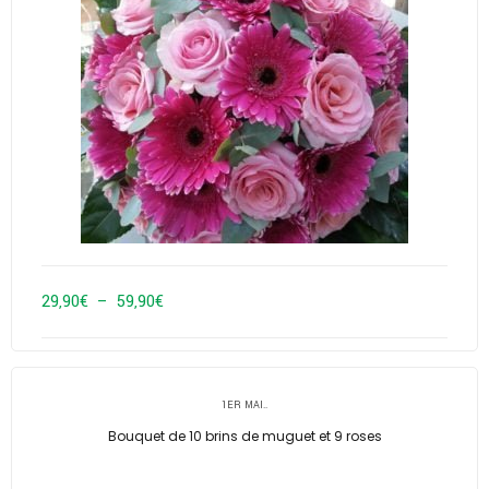
Plage
29,90
€
–
59,90
€
de
prix :
29,90€
1ER MAI..
à
Bouquet de 10 brins de muguet et 9 roses
59,90€