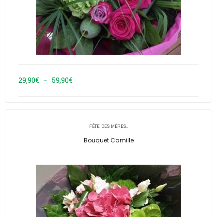
Plage
29,90
€
–
59,90
€
de
prix :
29,90€
FÊTE DES MÈRES..
à
Bouquet Camille
59,90€