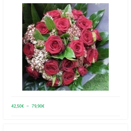
Plage
42,50
€
–
79,90
€
de
prix :