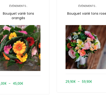
à
à
ÉVÉNEMENTS..
ÉVÉNEMENTS..
99,00€
56,00€
Bouquet varié tons
Bouquet varié tons ros
orangés
Plage
29,90
€
–
59,90
€
Plage
,00
€
–
45,00
€
de
de
prix :
prix :
29,90€
25,00€