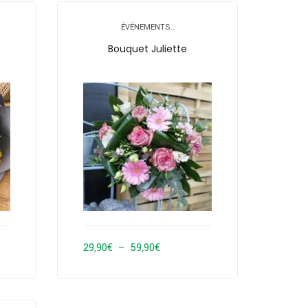
29,90€
à
ÉVÉNEMENTS..
59,90€
Bouquet Juliette
Plage
29,90
€
–
59,90
€
de
prix :
29,90€