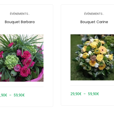
ÉVÉNEMENTS..
ÉVÉNEMENTS..
Bouquet Barbara
Bouquet Carine
Plage
29,90
€
–
59,90
€
Plage
,90
€
–
59,90
€
de
de
prix :
prix :