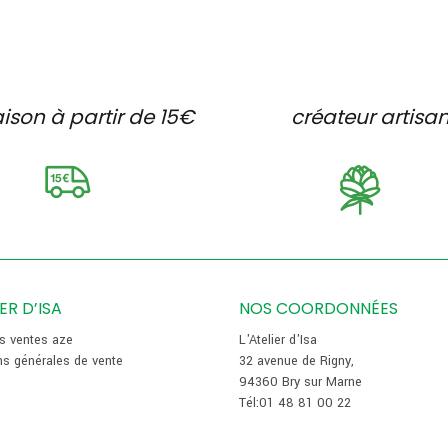
à
à
59,90€
45,00€
aison à partir de 15€
créateur artisa
IER D’ISA
NOS COORDONNÉES
es ventes aze
L'Atelier d'Isa
ns générales de vente
32 avenue de Rigny,
94360 Bry sur Marne
Tél:01 48 81 00 22