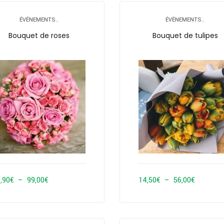
29,90€
29,90€
à
à
ÉVÉNEMENTS..
ÉVÉNEMENTS..
59,90€
59,90€
Bouquet de roses
Bouquet de tulipes
Plage
Plage
,90
€
–
99,00
€
14,50
€
–
56,00
€
de
de
prix :
prix :
29,90€
14,50€