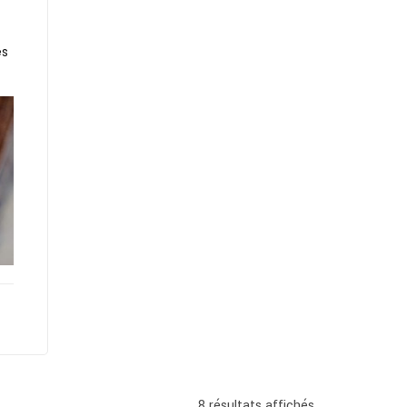
à
59,90€
es
8 résultats affichés