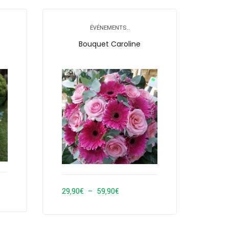
ÉVÉNEMENTS..
Bouquet Caroline
Plage
29,90
€
–
59,90
€
de
prix :