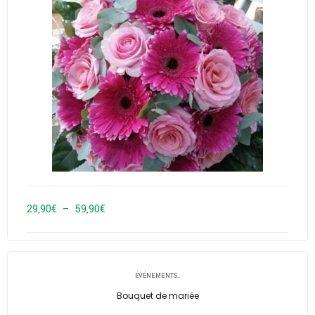
Plage
29,90
€
–
59,90
€
de
prix :
29,90€
ÉVÉNEMENTS..
à
Bouquet de mariée
59,90€