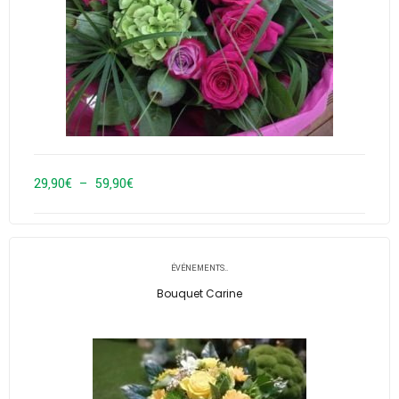
Plage
29,90
€
–
59,90
€
de
prix :
29,90€
ÉVÉNEMENTS..
à
Bouquet Carine
59,90€