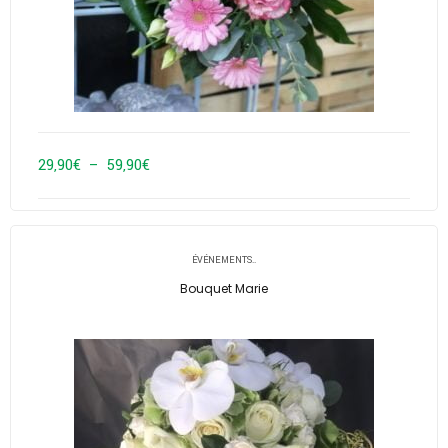
Plage
29,90
€
–
59,90
€
de
prix :
29,90€
ÉVÉNEMENTS..
à
Bouquet Marie
59,90€