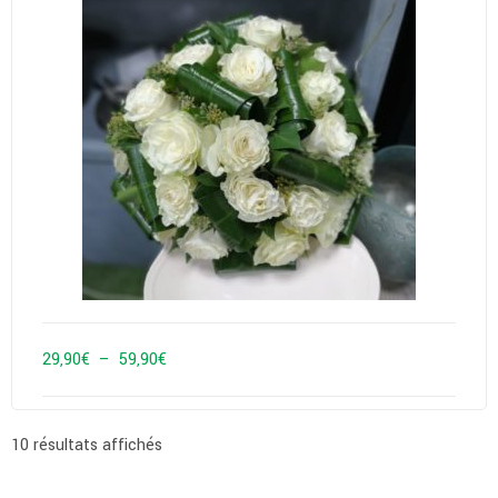
Plage
29,90
€
–
59,90
€
de
prix :
10 résultats affichés
29,90€
à