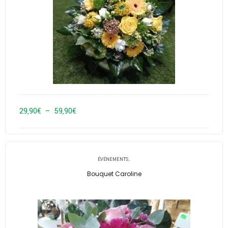
Plage
29,90
€
–
59,90
€
de
prix :
29,90€
ÉVÉNEMENTS..
à
Bouquet Caroline
59,90€