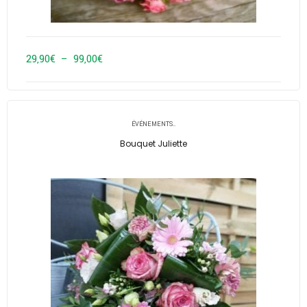
Plage
29,90
€
–
99,00
€
de
prix :
29,90€
ÉVÉNEMENTS..
à
Bouquet Juliette
99,00€