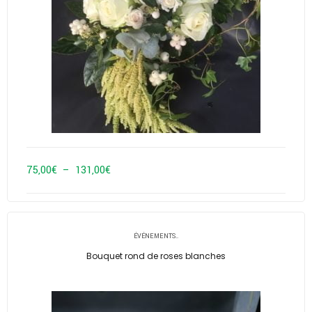
Plage
75,00
€
–
131,00
€
de
prix :
75,00€
ÉVÉNEMENTS..
à
Bouquet rond de roses blanches
131,00€