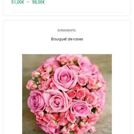
Plage
51,00
€
–
98,00
€
de
prix :
51,00€
ÉVÉNEMENTS..
à
Bouquet de roses
98,00€