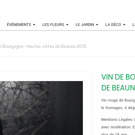
ÉVÉNEMENTS
LES FLEURS
LE JARDIN
LA DÉCO
L
de Bourgogne- Hautes-côtes de Beaune 2015
VIN DE 
DE BEAUN
Vin rouge de Bourgo
le fromages. A dég
Mentions Légales: 
avec modération. E
plus de 18 ans.