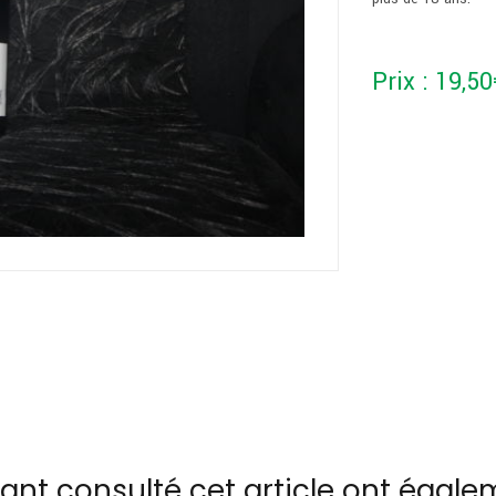
Prix :
19,50
yant consulté cet article ont égal