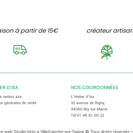
aison à partir de 15€
créateur artisa
IER D’ISA
NOS COORDONNÉES
es ventes aze
L'Atelier d'Isa
ns générales de vente
32 avenue de Rigny,
94360 Bry sur Marne
Tél:01 48 81 00 22
e web Studio http à Villefranche-sur-Saône
© Tous droits réservés 