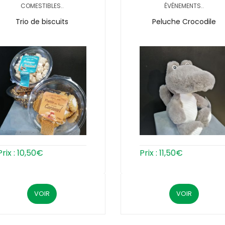
COMESTIBLES..
ÉVÉNEMENTS..
Trio de biscuits
Peluche Crocodile
Prix :
10,50
€
Prix :
11,50
€
VOIR
VOIR