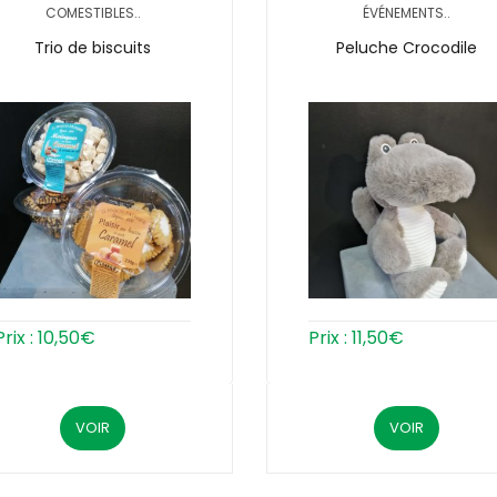
COMESTIBLES..
ÉVÉNEMENTS..
Trio de biscuits
Peluche Crocodile
Prix :
10,50
€
Prix :
11,50
€
VOIR
VOIR