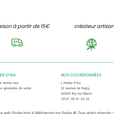
aison à partir de 15€
créateur artisa
IER D’ISA
NOS COORDONNÉES
es ventes aze
L'Atelier d'Isa
ns générales de vente
32 avenue de Rigny,
94360 Bry sur Marne
Tél:01 48 81 00 22
e web Studio http à Villefranche-sur-Saône
© Tous droits réservés 