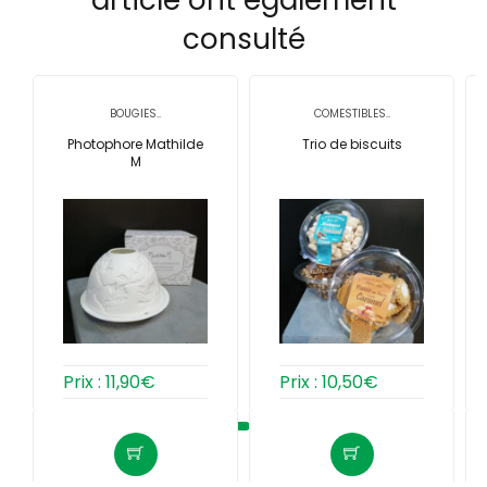
article ont également
consulté
BOUGIES..
COMESTIBLES..
Photophore Mathilde
Trio de biscuits
M
Prix :
11,90
€
Prix :
10,50
€